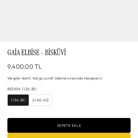
GAIA ELBISE - BISKÜVI
9,400.00 TL
Vergiler dahil.
Kargo
ücreti ödeme sırasında hesaplanır.
BEDEN
:
1 (36-38)
1 (36-38)
2 (40-42)
SEPETE EKLE