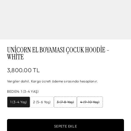
UNICORN EL BOYAMASI ÇOCUK HOODIE -
WHITE
3,800.00 TL
Vergiler dahil.
Kargo
ücreti ödeme sırasında hesaplanır.
BEDEN
:
1 (3-4 YAŞ)
1 (3-4 Yaş)
2 (5-6 Yaş)
3 (7-8 Yaş)
4 (9-10 Yaş)
SEPETE EKLE