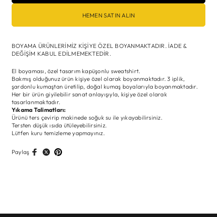
HEMEN SATIN ALIN
BOYAMA ÜRÜNLERİMİZ KİŞİYE ÖZEL BOYANMAKTADIR. İADE &
DEĞİŞİM KABUL EDİLMEMEKTEDİR.
El boyaması, özel tasarım kapüşonlu sweatshirt.
Bakmış olduğunuz ürün kişiye özel olarak boyanmaktadır. 3 iplik,
şardonlu kumaştan üretilip, doğal kumaş boyalarıyla boyanmaktadır.
Her bir ürün giyilebilir sanat anlayışıyla, kişiye özel olarak
tasarlanmaktadır.
Yıkama Talimatları:
Ürünü ters çevirip makinede soğuk su ile yıkayabilirsiniz.
Tersten düşük ısıda ütüleyebilirsiniz.
Lütfen kuru temizleme yapmayınız.
Paylaş