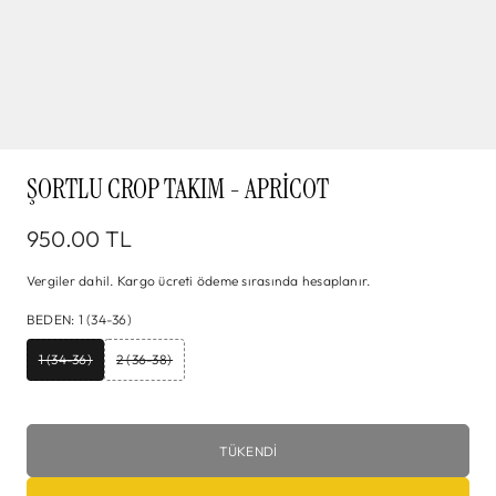
ŞORTLU CROP TAKIM - APRICOT
950.00 TL
Vergiler dahil.
Kargo
ücreti ödeme sırasında hesaplanır.
BEDEN
:
1 (34-36)
1 (34-36)
2 (36-38)
TÜKENDI