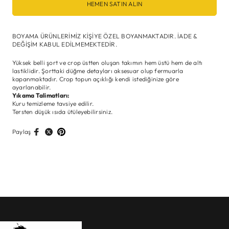
HEMEN SATIN ALIN
BOYAMA ÜRÜNLERİMİZ KİŞİYE ÖZEL BOYANMAKTADIR. İADE &
DEĞİŞİM KABUL EDİLMEMEKTEDİR.
Yüksek belli şort ve crop üstten oluşan takımın hem üstü hem de altı
lastiklidir. Şorttaki düğme detayları aksesuar olup fermuarla
kapanmaktadır. Crop topun açıklığı kendi istediğinize göre
ayarlanabilir.
Yıkama Talimatları:
Kuru temizleme tavsiye edilir.
Tersten düşük ısıda ütüleyebilirsiniz.
Paylaş