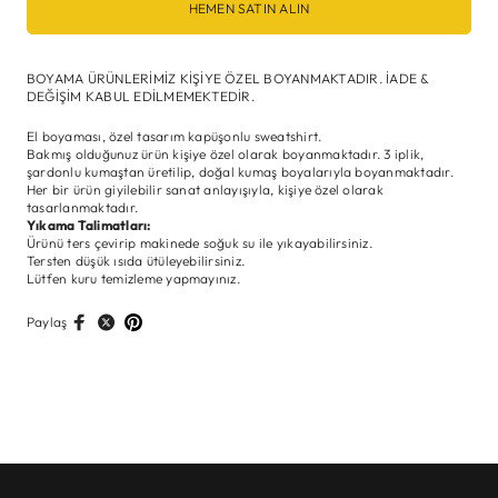
HEMEN SATIN ALIN
BOYAMA ÜRÜNLERİMİZ KİŞİYE ÖZEL BOYANMAKTADIR. İADE &
DEĞİŞİM KABUL EDİLMEMEKTEDİR.
El boyaması, özel tasarım kapüşonlu sweatshirt.
Bakmış olduğunuz ürün kişiye özel olarak boyanmaktadır. 3 iplik,
şardonlu kumaştan üretilip, doğal kumaş boyalarıyla boyanmaktadır.
Her bir ürün giyilebilir sanat anlayışıyla, kişiye özel olarak
tasarlanmaktadır.
Yıkama Talimatları:
Ürünü ters çevirip makinede soğuk su ile yıkayabilirsiniz.
Tersten düşük ısıda ütüleyebilirsiniz.
Lütfen kuru temizleme yapmayınız.
Paylaş