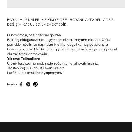
BOYAMA ÜRÜNLERİMİZ KİŞİYE ÖZEL BOYANMAKTADIR. İADE &
DEĞİŞİM KABUL EDİLMEMEKTEDİR.
El boyaması, özel tasarım gömlek.
Bakmış olduğunuz ürün kişiye özel olarak boyanmaktadır. %100
pamuklu müslin kumaşından üretilip, doğal kumaş boyalarıyla
boyanmaktadır. Her bir ürün giyilebilir sanat anlayışıyla, kişiye özel
olarak tasarlanmaktadır.
Yıkama Talimatları:
Ürünü ters çevirip makinede soğuk su ile yıkayabilirsiniz.
Tersten düşük ısıda ütüleyebilirsiniz.
Lütfen kuru temizleme yapmayınız.
Paylaş