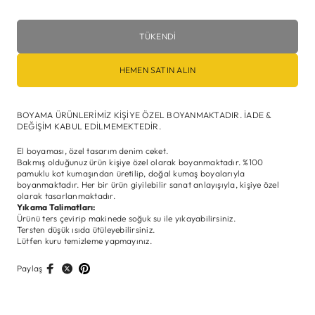
TÜKENDI
HEMEN SATIN ALIN
BOYAMA ÜRÜNLERİMİZ KİŞİYE ÖZEL BOYANMAKTADIR. İADE &
DEĞİŞİM KABUL EDİLMEMEKTEDİR.
El boyaması, özel tasarım denim ceket.
Bakmış olduğunuz ürün kişiye özel olarak boyanmaktadır. %100
pamuklu kot kumaşından üretilip, doğal kumaş boyalarıyla
boyanmaktadır. Her bir ürün giyilebilir sanat anlayışıyla, kişiye özel
olarak tasarlanmaktadır.
Yıkama Talimatları:
Ürünü ters çevirip makinede soğuk su ile yıkayabilirsiniz.
Tersten düşük ısıda ütüleyebilirsiniz.
Lütfen kuru temizleme yapmayınız.
Paylaş