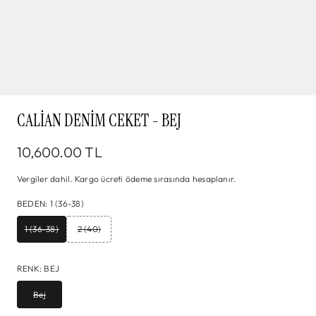
CALIAN DENIM CEKET - BEJ
10,600.00 TL
Vergiler dahil.
Kargo
ücreti ödeme sırasında hesaplanır.
BEDEN
:
1 (36-38)
1 (36-38)
2 (40)
RENK
:
BEJ
Bej