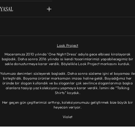
YASAL
Look Project
Maceramıza 2010 yılında ‘One Night Dress’ adıyla gece elbisesi kiralayarak
başladık. Daha sonra 2016 yılında isi kendi tasarimlarimizi yapabilecegimiz bir
sekle donusturmeye karar verdik. Böylelikle Look Project markasını kurduk.
Yolumuza denimleri süsleyerek başladık. Daha sonra süsleme işini el boyaması ile
birleştirdik. Boyama ürünler markamızın imzası haline geldi. Boyadığımız her
üründe bir slogan kullandık ve bu sloganlar çok sevilince sloganlarımızı başka
alanlara tasiyip yaz koleksiyonu yapmaya karar verdik. İsmini de “Talking
Shirts” koyduk.
Her geçen gün çeşitlerimizi arttırıp, koleksiyonumuzu geliştirmek bize büyük bir
heyecan veriyor.
Violet