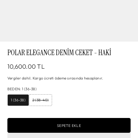
POLAR ELEGANCE DENIM CEKET - HAKI
10,600.00 TL
Vergiler dahil.
Kargo
ücreti ödeme sırasında hesaplanır.
BEDEN
:
1 (36-38)
1 (36-38)
2 (38-40)
SEPETE EKLE