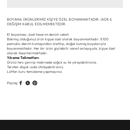
BOYAMA ÜRÜNLERİMİZ KİŞİYE ÖZEL BOYANMAKTADIR. İADE &
DEĞİŞİM KABUL EDİLMEMEKTEDİR.
El boyaması, özel tasarım denim ceket.
Bakmış olduğunuz ürün kişiye özel olarak boyanmaktadır. %100
pamuklu denim kumaşından üretilip, doğal kumaş boyalarıyla
boyanmaktadır. Her bir ürün giyilebilir sanat anlayışıyla, kişiye özel
olarak tasarlanmaktadır.
Yıkama Talimatları:
Ürünü ters çevirip makinede soğuk su ile yıkayabilirsiniz.
Tersten düşük ısıda ütüleyebilirsiniz.
Lütfen kuru temizleme yapmayınız.
Paylaş